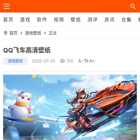
search
首页
游戏
软件
视频
壁纸
测评
资讯
合集
首页
游戏壁纸
正文
location_on
keyboard_arrow_right
keyboard_arrow_right
QQ飞车高清壁纸
remove_red_eye
text_decrease
text_fields
text_increase
2025-07-25
310
游戏壁纸